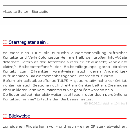
Aktuelle Seite:
Startseite
::
Startregister sein ...
so sieht sich TULPE als nützliche Zusammenstellung hilfreicher
Kontakte und Verknüpfungspunkte innerhalb der großen Info-Wüste
"Internet". Sofern es der Betroffene ausdrücklich wünscht, kann ein/e
aktive/r Selbstbetroffene/r der Selbsthilfegruppe gerne direkten
Kontakt zum Erkrankten -wahlweise auch deren Angehörige-
aufzunehmen, um ein themenbezogenes Gespräch zu führen.
Sofern ein selbstbetroffenes TULPE-Mitglied relativ nahe vor Ort ist,
richten wir auch Besuche noch direkt am Krankenbett ein. Dies muss
aber in klarer Form vom Patienten zuvor geäußert worden sein.
Ob lieber selbst hier aktiv weiter Nachlesen, oder doch persönliche
Kontaktaufnahme? Entscheiden Sie besser selbst !
HO 100.06.01 | eigM | m:104 | bst:3
::
Blickweise
zur eigenen Physis kann vor - und nach - einer OP stark abweichen.