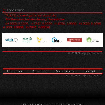
::
Förderung
T.U.L.P.E. e.V. wird gefördert durch die
GKV
Gemeinschaftsförderung "Selbsthilfe"
(in 2020: 9.500€, in 2021: 9.000€, in 2022: 9.000€, in 2023: 9.000€,
in 2024: 9.000€, in 2025: 14.000 €)
HO 100.31.01 | eigM | m:136 | bst:12
Impressum
Disclaimer
Datenschutz
Kontakt
ALL 000.31.01 | eigM | m:130 | bst:12
COPYRIGHT © 2026 T-U-L-P-E E.V. (WEBSITE 2023)