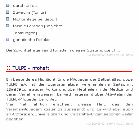
durch Unfall
Zuwachs (Tumor)
Nichtanlage bei Geburt
faziale Paresen (Gesichts-
lähmungen)
genetische Defekte
Die Zukunftsfragen sind für alle in diesem Zustand gleich ...
HO 100.05.02 | eigM | m:100 | bst:3
::
TULPE - Infoheft
Ein besonderes Highlight für die Mitglieder der Selbsthilfegruppe
TULPE e.V. ist die quartalsmäßige, vereinsinterne Zeitschrift
EpiFace
zur stetigen Aufklärung über Neuheiten in der Medizin und
deren Verfahrensweisen. Es wird insgesamt über Aktivitäten der
TULPE-Mitglieder berichtet.
Vier Mal jährlich erscheint dieses Heft, das den
Vereinsmitgliedern kostenlos zugesandt wird. Es wird aber auch
an Arztpraxen, Universitäten und Krebshilfe-Organisationen weiter
gegeben.
HO 100.05.03 | eigM | m:101 | bst:3