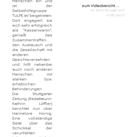
Menschen ein und
ist der
zum Videobericht ...
Selbsthilfegruppe
HO 100.07.03 | eigM | p:07
TULPE eV beigetreten.
m:185 | bst:12
Dort engagiert sie
sich sehr erfolgreich
als "Kassenwartin",
genießt das
Zusammentreffen,
den Austausch und
die Gesellschaft mit
anderen
Gesichtsversehrten
und hilft nebenbei
auch noch anderen
Menschen mit
starken bzw.
erheblichen
Behinderungen.
Die Stuttgarter
Zeitung (Redakteurin:
Kathrin Löffler)
berichtet nun über
Hannelore Hornig.
Eine vollständige
Seite über das
Schicksal der
verunfallten