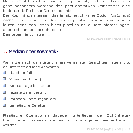
Mentale Stabilität ist eine wichtige Eigenschaft, die für den Erkrankten
ganz besonders während des post-operativen Zeitfensters eine
bedeutende Rolle zur Genesung spielt.
Den Kopf hängen lassen, das ist sicherlich keine Option. "
Jetzt erst
recht ...
" sollte nun die Devise des positiv denkenden Versehrten
lauten, denn das Leben bietet plötzlich neue Herausforderungen:
aber nicht unbedingt schlechte!
Das Leben fängt neu an ...
HO 100.06.02 | eigM | m:105 | bst:3
::
Medizin oder Kosmetik?
Wenn Sie nach dem Grund eines versehrten Gesichtes fragen, gibt
es unterschiedliche Antworten:
durch Unfall
Zuwachs (Tumor)
Nichtanlage bei Geburt
faziale Behinderung
Paresen, Lähmungen, etc.
genetische Defekte
Plastische Operationen dagegen unterliegen der Schönheits-
Chirurgie und müssen grundsätzlich aus eigener Tasche bezahlt
werden.
HO 100.06.03 | eigM | m:106 | bst:3