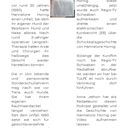
Hornig bleibt
vor rund 30 Jahren
unabhängig, jetzt
(1990) hatte
wurde auch Regio-TV
Hannelore Hornig
Schwaben
einen Unfall, bei dem
aufmerksam und
ihr eigener Hund der
drehte einen
Besitzerin Mund und
elektronischen
Nase abbiss. Nach
Kurzbericht (EB) über
rund 3-jähriger
die
operativer Langzeit-
Schicksalsgeschichte
Therapie hatten Ärzte
von Hannelore Hornig.
und Chirurgen ihr
halbwegs das
Solange der Kurzfilm
Gesicht wieder
noch bei Regio-TV
herstellen können.
Schwaben in der
Mediathek abrufbar
Die in Ulm lebende
ist, werden wir hier bei
und pensionierte
TULPE eV noch durch
Sonderschullehrerin
Verlinkung dort
mag nach wie vor
hinführen.
Tiere, auch Hunde.
Sie hat ihrem
Anne Jethon hat als
eigenen
Redakteurin diesen
Rauhhaardackel
Podcast gestaltet und
längst verziehen.
die Geschichte von
Seit dem Unfall 1990
Hannelore Hornig per
setzt sie sich für
Video aufnehmen
gesichtsversehrte
lassen.