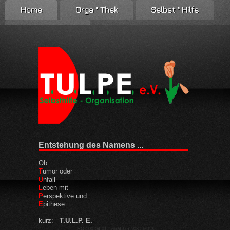
Home
Orga ° Thek
Selbst ° Hilfe
Netzwerk ° Info
Entstehung des Namens ...
Ob
T
umor oder
U
nfall -
L
eben mit
P
erspektive und
E
pithese
kurz:
T.U.L.P. E.
HO 100.04.01 | eigM | m:103 | bst:3